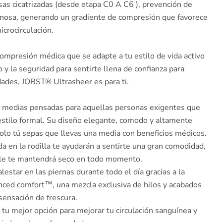
osas cicatrizadas (desde etapa C0 A C6 ), prevención de
enosa, generando un gradiente de compresión que favorece
icrocirculación.
ompresión médica que se adapte a tu estilo de vida activo
o y la seguridad para sentirte llena de confianza para
idades, JOBST® Ultrasheer es para ti.
medias pensadas para aquellas personas exigentes que
stilo formal.
Su diseño elegante, comodo y altamente
olo tú sepas que llevas una media con beneficios médicos.
a en la rodilla te ayudarán a sentirte una gran comodidad,
able te mantendrá seco en todo momento.
lestar en las piernas durante todo el día gracias a la
ced comfort™, una mezcla exclusiva de hilos y acabados
sensación de frescura.
u mejor opción para mejorar tu circulación sanguínea y