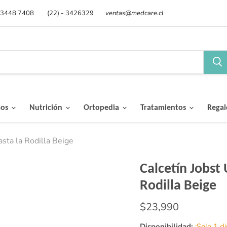
 3448 7408
(22) - 3426329
ventas@medcare.cl
mos
Nutrición
Ortopedia
Tratamientos
Rega
sta la Rodilla Beige
Calcetín Jobst
Rodilla Beige
Precio actual
$23,990
Disponibilidad:
¡Solo 1 d