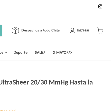
Enc
en
Ins
Despachos a todo Chile
Ingresar
Ver
carrito
los
Deporte
SALE⚡
X MAYOR✨
 UltraSheer 20/30 MmHg Hasta la
isponibles!