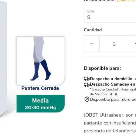
Size
Cantidad
Disponible para:
Despacho a domicilio
a
Despacho Sameday en
* Excepto Conchalí, Huechurab
de Maipo y Til Til.
Disponible para retiro e
JOBST Ultrasheer, son 
paciente con insuficien
presencia de telangecta