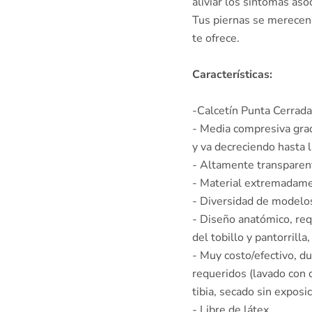
aliviar los síntomas as
Tus piernas se merecen
te ofrece.
Características:
-Calcetín Punta Cerrada
- Media compresiva grad
y va decreciendo hasta l
- Altamente transparent
- Material extremadame
- Diversidad de modelos 
- Diseño anatómico, req
del tobillo y pantorrill
- Muy costo/efectivo, d
requeridos (lavado con d
tibia, secado sin exposi
- Libre de látex.