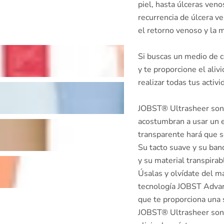
piel, hasta úlceras ven
recurrencia de úlcera v
el retorno venoso y la m
Si buscas un medio de c
y te proporcione el alivi
realizar todas tus activ
JOBST® Ultrasheer son 
acostumbran a usar un e
transparente hará que s
Su tacto suave y su band
y su material transpir
Úsalas y olvídate del ma
tecnología JOBST Advan
que te proporciona una 
JOBST® Ultrasheer son t