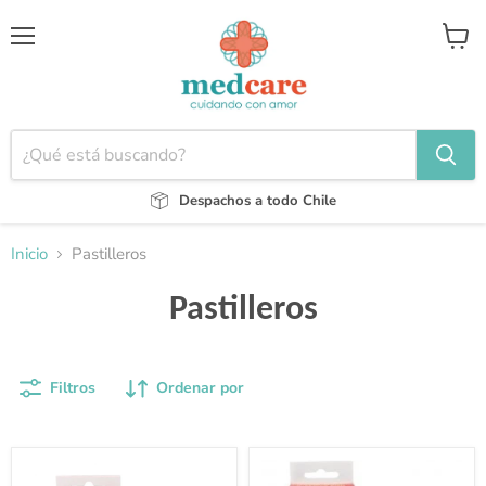
Menú
Ver
carrito
Despachos a todo Chile
Inicio
Pastilleros
Pastilleros
Filtros
Ordenar por
Moledor
Cortador
de
de