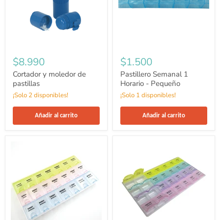
$8.990
$1.500
Cortador y moledor de
Pastillero Semanal 1
pastillas
Horario - Pequeño
¡Solo 2 disponibles!
¡Solo 1 disponibles!
Añadir al carrito
Añadir al carrito
Pastillero
Pastillero
semanal
semanal
3
4
horarios
horarios