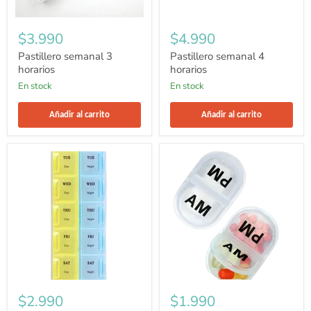
$3.990
$4.990
Pastillero semanal 3
Pastillero semanal 4
horarios
horarios
en stock
en stock
Añadir al carrito
Añadir al carrito
Pastillero
Pack
semanal
2
2
pastilleros
horarios
AM/PM
$2.990
$1.990