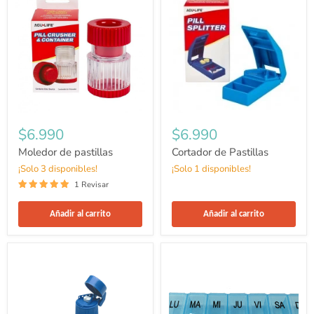
pastillas
Pastillas
$6.990
$6.990
Moledor de pastillas
Cortador de Pastillas
¡Solo 3 disponibles!
¡Solo 1 disponibles!
1 Revisar
Añadir al carrito
Añadir al carrito
Cortador
Pastillero
y
Semanal
moledor
1
de
Horario
pastillas
-
Pequeño