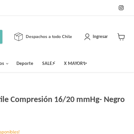
Enc
en
Ins
Despachos a todo Chile
Ingresar
Ver
carrito
los
Deporte
SALE⚡
X MAYOR✨
atile Compresión 16/20 mmHg- Negro
isponibles!