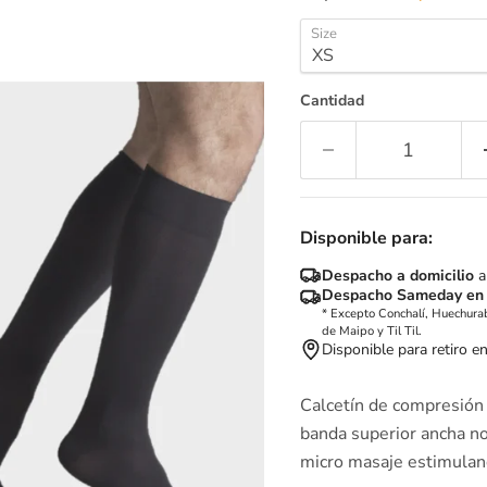
Size
Cantidad
Disponible para:
Despacho a domicilio
a
Despacho Sameday en
* Excepto Conchalí, Huechurab
de Maipo y Til Til.
Disponible para retiro e
Calcetín de compresió
banda superior ancha n
micro masaje estimulando