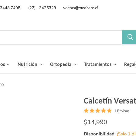
 3448 7408
(22) - 3426329
ventas@medcare.cl
mos
Nutrición
Ortopedia
Tratamientos
Rega
ro
Calcetín Vers
1 Revisar
Precio actual
$14,990
Disponibilidad:
¡Solo 1 d