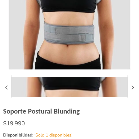
Soporte Postural Blunding
Precio actual
$19,990
Disponibilidad:
¡Solo 1 disponibles!